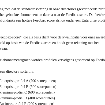
g mee dat de standaardsortering in onze directories (geverifieerde profi
ar het geboekte abonnement en daarna naar de Feedbax-score. Dat beteke
l ondanks een hogere Feedbax-score alsnog onder een Enterprise-prof
eedbax-score”, die als basis dient voor de kwalificatie voor onze award
paald op basis van de Feedbax-score en houdt geen rekening met het 
veau.
e abonnementsgroep worden profielen vervolgens gesorteerd op Feedb
en directory-sortering: 
 Enterprise-profiel A (700 scorepunten)
 Enterprise-profiel B (500 scorepunten)
 Premium-profiel C (600 scorepunten)
 Premium-profiel D (400 scorepunten)
 Business-profiel E (200 scorepunten)