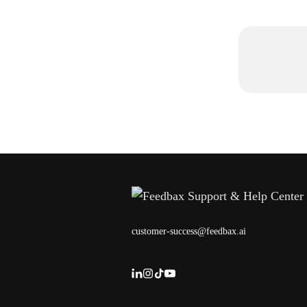
customer-success@feedbax.ai