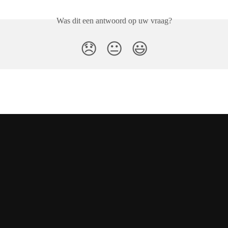
Was dit een antwoord op uw vraag?
😞
😐
😃