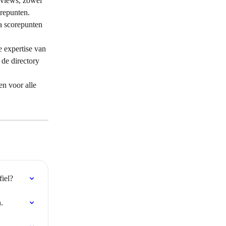
eviews, zowel 
orepunten.
ra scorepunten 
 expertise van 
 de directory 
n voor alle 
fiel?
.