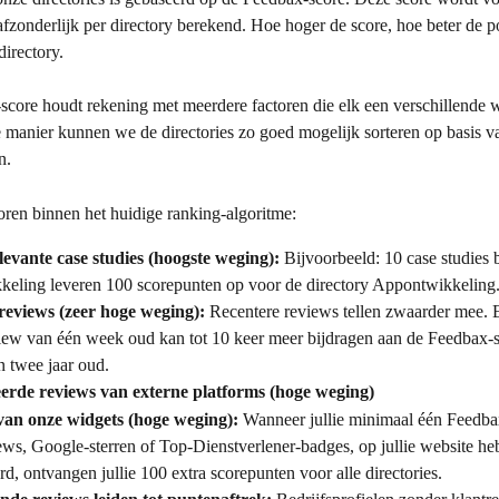
 afzonderlijk per directory berekend. Hoe hoger de score, hoe beter de p
directory.
core houdt rekening met meerdere factoren die elk een verschillende 
 manier kunnen we de directories zo goed mogelijk sorteren op basis va
n.
toren binnen het huidige ranking-algoritme:
levante case studies (hoogste weging):
 Bijvoorbeeld: 10 case studies 
keling leveren 100 scorepunten op voor de directory Appontwikkeling
eviews (zeer hoge weging):
 Recentere reviews tellen zwaarder mee. 
view van één week oud kan tot 10 keer meer bijdragen aan de Feedbax-s
n twee jaar oud.
erde reviews van externe platforms (hoge weging)
an onze widgets (hoge weging):
 Wanneer jullie minimaal één Feedba
ews, Google-sterren of Top-Dienstverlener-badges, op jullie website he
rd, ontvangen jullie 100 extra scorepunten voor alle directories.