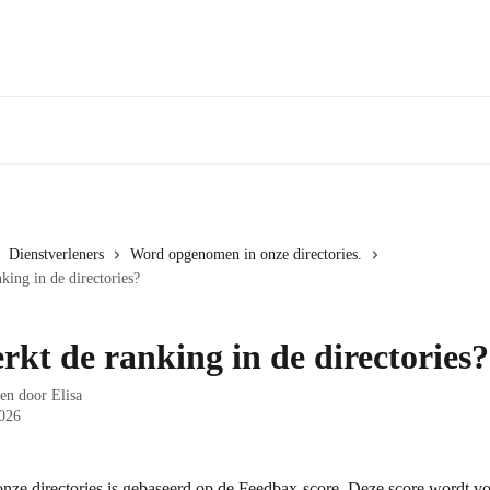
Dienstverleners
Word opgenomen in onze directories.
king in de directories?
rkt de ranking in de directories?
ven door
Elisa
026
onze directories is gebaseerd op de Feedbax-score. Deze score wordt vo