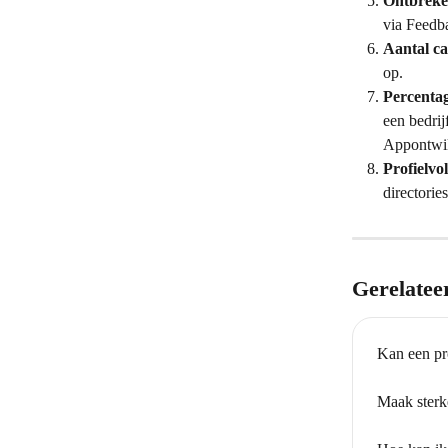
Ontbreken
via Feedba
Aantal ca
op.
Percentag
een bedrij
Appontwik
Profielvo
directories
Gerelatee
Kan een pr
Maak sterke