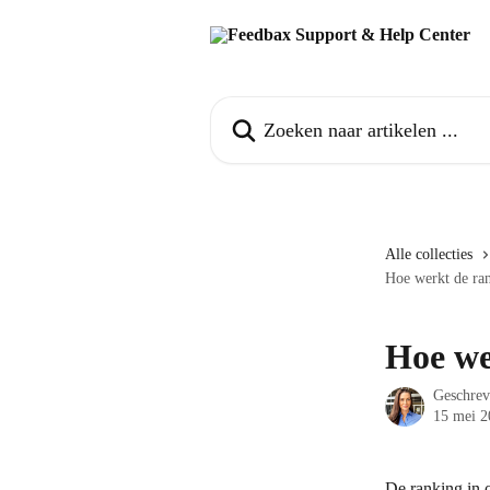
Naar de hoofdinhoud
Zoeken naar artikelen ...
Alle collecties
Hoe werkt de ran
Hoe we
Geschre
15 mei 2
De ranking in 