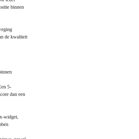
ositie binnen 
weging 
n de kwaliteit 
binnen 
.
Een 5-
core dan een 
x-widget, 
bben 