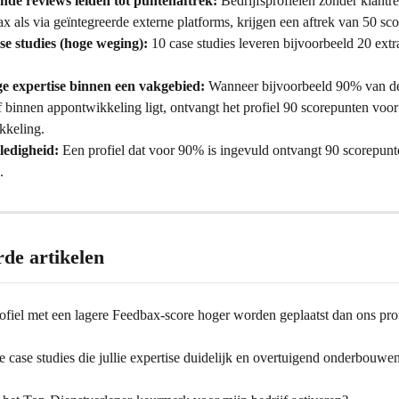
de reviews leiden tot puntenaftrek:
 Bedrijfsprofielen zonder klantr
x als via geïntegreerde externe platforms, krijgen een aftrek van 50 sc
se studies (hoge weging):
 10 case studies leveren bijvoorbeeld 20 ext
e expertise binnen een vakgebied:
 Wanneer bijvoorbeeld 90% van de
f binnen appontwikkeling ligt, ontvangt het profiel 90 scorepunten voor
keling.
lledigheid:
 Een profiel dat voor 90% is ingevuld ontvangt 90 scorepunte
.
rde artikelen
ofiel met een lagere Feedbax-score hoger worden geplaatst dan ons pro
 case studies die jullie expertise duidelijk en overtuigend onderbouwen