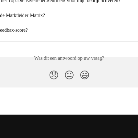
 het Top-Dienstverlener-keurmerk voor mijn bedrijf activeren?
de Marktleider-Matrix?
Feedbax-score?
Was dit een antwoord op uw vraag?
😞
😐
😃