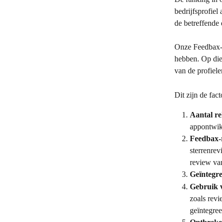
bedrijfsprofiel
de betreffende 
Onze Feedbax-s
hebben. Op die
van de profiele
Dit zijn de fac
Aantal re
appontwik
Feedbax-r
sterrenre
review va
Geïntegre
Gebruik v
zoals revi
geïntegree