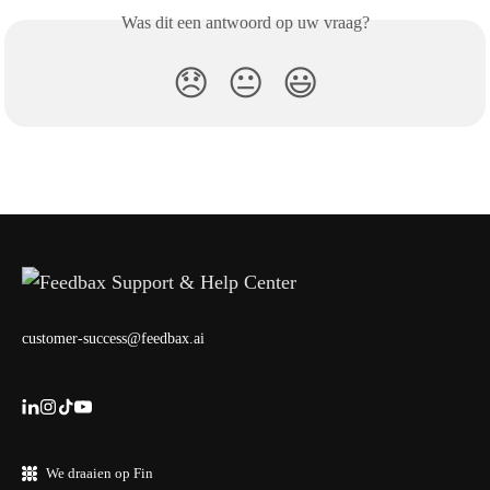
Was dit een antwoord op uw vraag?
😞
😐
😃
customer-success@feedbax.ai
We draaien op Fin